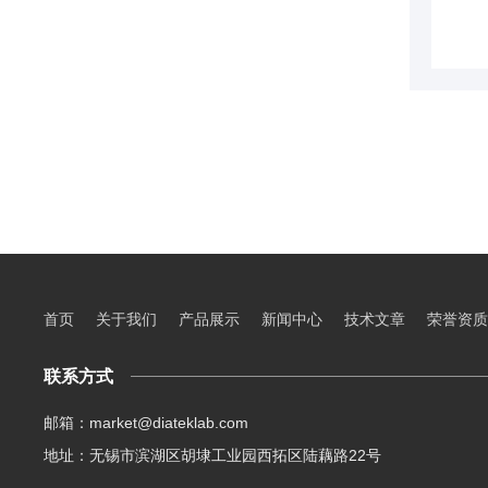
首页
关于我们
产品展示
新闻中心
技术文章
荣誉资质
联系方式
邮箱：market@diateklab.com
地址：无锡市滨湖区胡埭工业园西拓区陆藕路22号