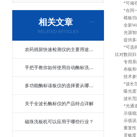
*可储存1
*在同一板
模板功能，
相关文章
全新Win
RELATED ARTICLES
光源智能
提供多种
*可选择吸
农药残留快速检测仪的主要用途是什么
比对数回归
专用系统
手把手教你如何使用自动酶标洗板机
布板和保
技术参
*波长范围：
多功能酶标读板仪的选择要从哪五点入
吸光度范围：
波长范围：1
关于全波长酶标仪的产品特点详解
*光通道数
示值稳定性：≤
示值误差(准
磁珠洗板机可以应用于哪些行业？
重复性：≤0
灵敏度：≥0