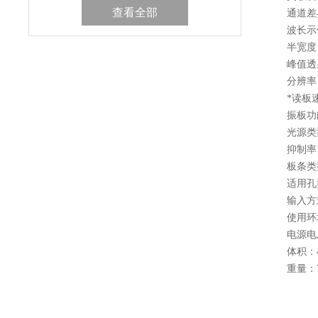
查看全部
通道差异：
波长示值
半宽度：
峰值透射
分辨率：0.
*读板速度
振板功能
光源类型
抑制率： -
板条类型
适用孔型
输入方式
使用环境：5
电源电压：2
体积：460m
重量：7.