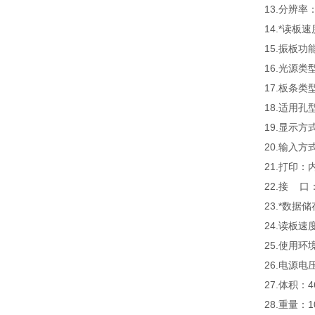
13.
分辨率：
14.
*读板速
15.
振板功
16.
光源类
17.
板条类
18.
适用孔
19.
显示方
20.
输入方
21.
打印：
22.
接 口：
23.
*数据储
24.
读板速度
25.
使用环境
26.
电源电压：
27.
体积：4
28.
重量：1