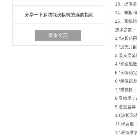
13、
提供多
14、
布板和
分享一下多功能洗板机的选购指南
15、
系统维
技术参数：
查看全部
1.
*波长范围：
2.
*滤光片配
3.
吸光度范围：
4.
*光通道
5.
*示值稳定性
6.
*示值误差
7.
*重复性：≤
8.
灵敏度：≥
9.
通道差异：
10.
波长示值
11.
半宽度：
12.
峰值透射