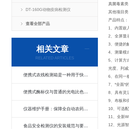
真菌毒素类
DT-160G动物疫病检测仪
其他项目类
产品特点：
查看全部产品
1、
内置嵌
2、
全屏显
3、
便捷的
相关文章
4、
测量模
RELATED ARTICLES
5、
计算方
光度、列减
便携式农残检测箱是一种用于快速检测农产品中农药残留量的便携式设备
6、
在同一
7、
*全面
便携式酶标仪与普通的光电比色计有何差异？
8、
具有灵
9、
布板和
仪器维护手册：保障全自动农药残留检测仪稳定运行的关键
10、
可选配
11、
全新W
12、
光源智
食品安全检测仪的安装规范与要点指南