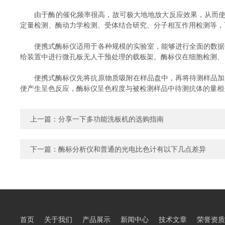
由于酶的催化频率很高，故可极大地地放大反应效果，从而使测
定量检测、酶动力学检测、受体结合研究、分子相互作用检测等，
便携式酶标仪适用于各种规模的实验室，能够进行全面的数据分析
给装置中进行微孔板无人干预处理的载板架。酶标仪在细胞检测、
便携式酶标仪先将抗原物质吸附在样品盘中，再将待测样品加入样
便产生呈色反应，酶标仪呈色程度与被检测样品中待测抗体的量相
上一篇：
分享一下多功能洗板机的选购指南
下一篇：
酶标分析仪和普通的光电比色计有以下几点差异
首页
关于我们
产品展示
新闻中心
技术文章
荣誉资质