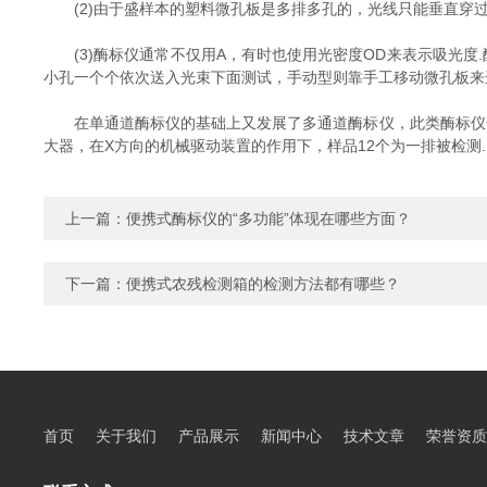
(2)由于盛样本的塑料微孔板是多排多孔的，光线只能垂直穿过
(3)酶标仪通常不仅用A，有时也使用光密度OD来表示吸光度.
小孔一个个依次送入光束下面测试，手动型则靠手工移动微孔板来
在单通道酶标仪的基础上又发展了多通道酶标仪，此类酶标仪一般都
大器，在X方向的机械驱动装置的作用下，样品12个为一排被检测
上一篇：
便携式酶标仪的“多功能”体现在哪些方面？
下一篇：
便携式农残检测箱的检测方法都有哪些？
首页
关于我们
产品展示
新闻中心
技术文章
荣誉资质