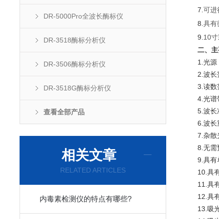
7.
可进
DR-5000Pro全波长酶标仪
8.
具有
9.
10
DR-3518酶标分析仪
二、主
1.光源：
DR-3506酶标分析仪
2.波长范围
3.读数范围：
DR-3518G酶标分析仪
4.光谱带
5.波长准
查看全部产品
6.波长重复
7.杂散光：
8.无需
相关文章
9.具有
RELATED ARTICLES
10.具有
11.具有
12.具
内毒素检测仪的特点有哪些?
13.吸光度