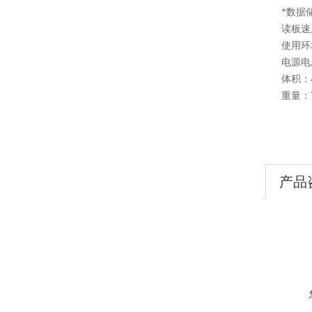
*数据储存：
读板速度：
使用环境：温
电源电压：2
体积：460
重量：7.
产品