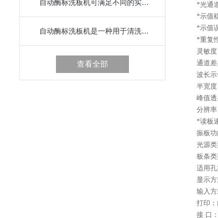
自动酶标洗板机可满足不同的实验要求
*光通道数
*示值稳定性：
*示值误差(
自动酶标洗板机是一种用于清洗酶标板的设备
*重复性：≤
灵敏度：≥0
通道差异：
查看全部
波长示值
半宽度：
峰值透射
分辨率：0.
*读板速度
振板功能
光源类型
板条类型
适用孔型
显示方式
输入方式
打印：内
接 口： U