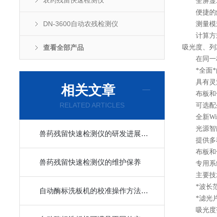
农药残留快速检测仪
全屏显示9
便捷的触
DN-3600自动农残检测仪
测量模式
计算方式：
查看全部产品
吸光度、列
在同一板上
*全面*的
具有灵活
相关文章
布板和保
RELATED ARTICLES
可选配外接
全新Win
光源智能
兽药残留快速检测仪的研发进展及其对农业绿色发展的影响
提供多种打
布板和保
兽药残留快速检测仪的维护保养
专用系统
主要技
*波长范围：
自动酶标洗板机的校准操作方法是什么？
*滤光片配置
吸光度范围：