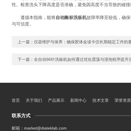
性。检查洗头下降高度是否准确，避免因高度不当导致的碰撞
遵循本指南，能将
自动酶标洗板机
故障率降至较低，确保
与可信度。
上一篇：
仪器维护与保养：确保胶体金读卡仪长期稳定工作的
下一篇：
全自动96针洗板机如何通过优化震荡与浸泡程序提升
首页
关于我们
产品展示
新闻中心
技术文章
荣誉资质
联系方式
邮箱：market@diateklab.com