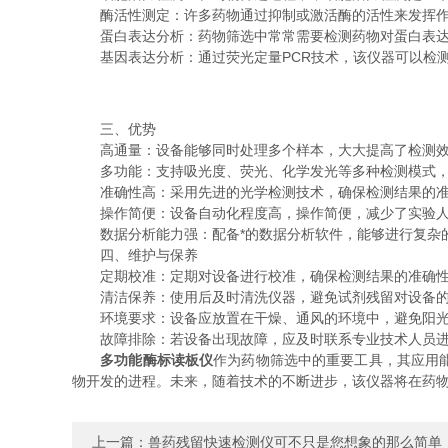
酶活性测定：许多药物通过抑制或激活酶的活性来发挥作用
蛋白表达分析：药物筛选中常常需要检测药物对蛋白表达的影响。
基因表达分析：通过荧光定量PCR技术，该仪器可以检测
三、优势
高通量：设备能够同时处理多个样本，大大提高了检测效
多功能：支持吸光度、荧光、化学发光等多种检测模式，
准确性高：采用先进的光学检测技术，确保检测结果的准
操作简便：设备自动化程度高，操作简便，减少了实验人
数据分析能力强：配备*的数据分析软件，能够进行复杂的
四、维护与保养
定期校准：定期对设备进行校准，确保检测结果的准确
清洁保养：使用后及时清洗仪器，避免试剂残留对设备的
环境要求：设备应放置在干燥、通风的环境中，避免阳光
故障排除：若设备出现故障，应及时联系专业技术人员进
多功能酶标读板仪
作为药物筛选中的重要工具，其应用
物开发的进程。未来，随着技术的不断进步，该仪器将在药
上一篇：
兽药残留快速检测仪可不只是您想象的那么简单