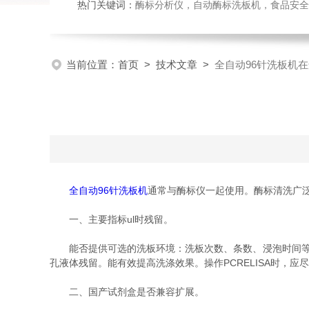
热门关键词：
酶标分析仪，自动酶标洗板机，食品安全检
当前位置：
首页
>
技术文章
>
全自动96针洗板机
全自动96针洗板机
通常与酶标仪一起使用。酶标清洗广
一、主要指标ul时残留。
能否提供可选的洗板环境：洗板次数、条数、浸泡时间等基
孔液体残留。能有效提高洗涤效果。操作PCRELISA时，应
二、国产试剂盒是否兼容扩展。